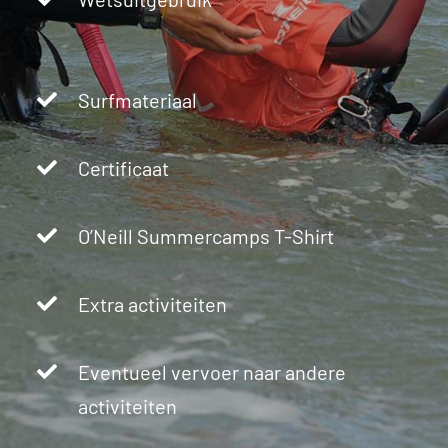
Surfmateriaal
Certificaat
O’Neill Summercamps T-Shirt
Extra activiteiten
Eventueel vervoer naar andere
activiteiten