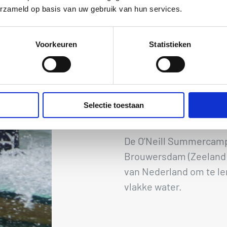
instructeurs, mits het w
erzameld op basis van uw gebruik van hun services.
Materiaal
Voorkeuren
Statistieken
Bij alle O’Neill Summer
surfmaterialen en wetsu
Uiteraard kun je eigen
Selectie toestaan
Locatie
De O’Neill Summercam
Brouwersdam (Zeeland).
van Nederland om te le
vlakke water.