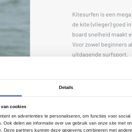
Kitesurfen is een mega 
de kite (vlieger) goed 
board snelheid maakt en
Voor zowel beginners al
uitdagende surfsport.
Als beginner leer je all
materiaal, de wind, het
je de kite onder control
Details
te gaan!
 van cookies
Ben je geen rookie mee
ent en advertenties te personaliseren, om functies voor social
heelside’ bochten, klei
. Ook delen we informatie over uw gebruik van onze site met on
krijg je zo veel mogelij
e. Deze partners kunnen deze gegevens combineren met andere i