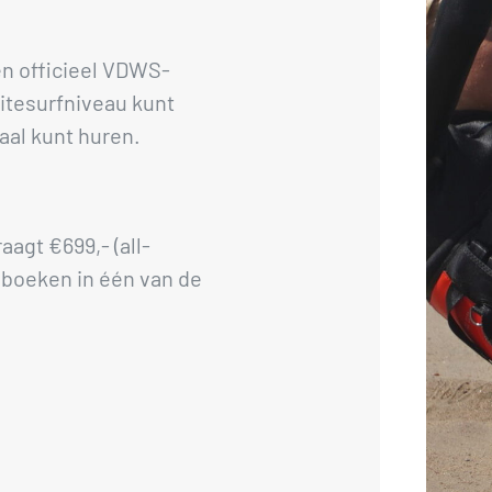
en officieel VDWS-
itesurfniveau kunt
aal kunt huren.
aagt €699,- (all-
e boeken in één van de