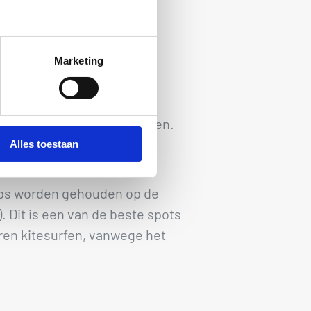
eer het toe laat.
Marketing
camps is gebruik van alle
it van O’Neill inbegrepen.
 kitesurfmateriaal meenemen.
Alles toestaan
ps worden gehouden op de
 Dit is een van de beste spots
ren kitesurfen, vanwege het