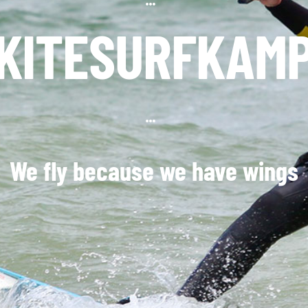
KITESURFKAM
We fly because we have wings