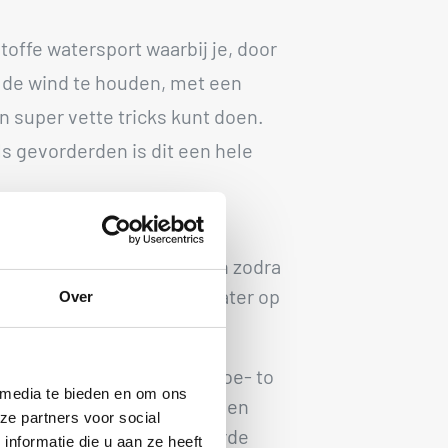
toffe watersport waarbij je, door
in de wind te houden, met een
 super vette tricks kunt doen.
s gevorderden is dit een hele
es over het optuigen van je
 water en de stromingen en zodra
e hebt is het tijd om het water op
Over
r? Dan beginnen we met ‘toe- to
 media te bieden en om ons
ne jumps en tricks. In 4 dagen
ze partners voor social
k les van onze gecertificeerde
nformatie die u aan ze heeft