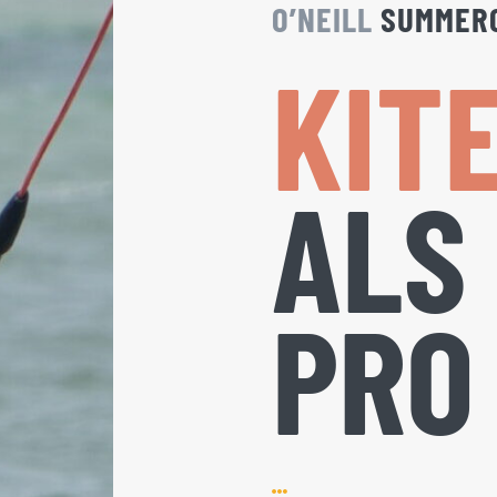
O’NEILL
SUMMER
KIT
ALS
PRO