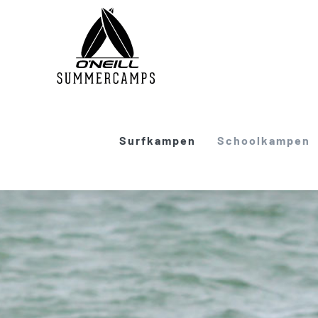
Skip
to
content
Surfkampen
Schoolkampen